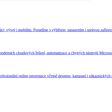
i, vývoj i mobilitu. Poradíme s výběrem, nasazením i správou zařízen
derních cloudových řešení, automatizace a chytrých nástrojů Microso
fesionální online prezentace včetně designu, kampaní i zákaznických 