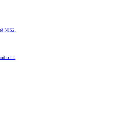
tně NIS2.
mního IT.