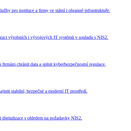
žby pro instituce a firmy ve státní i obranné infrastruktuře.
lizaci výrobních i vývojových IT systémů v souladu s NIS2.
firmám chránit data a splnit kyberbezpečnostní regulace.
stit stabilní, bezpečné a moderní IT prostředí.
i digitalizace s ohledem na požadavky NIS2.