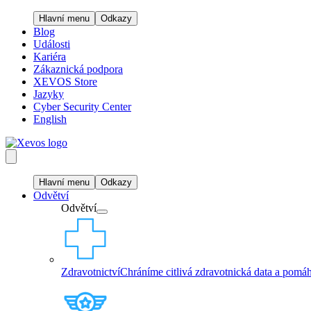
Hlavní menu
Odkazy
Blog
Události
Kariéra
Zákaznická podpora
XEVOS Store
Jazyky
Cyber Security Center
English
Hlavní menu
Odkazy
Odvětví
Odvětví
Zdravotnictví
Chráníme citlivá zdravotnická data a pomáh