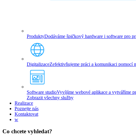
Produkty
Dodáváme špičkový hardware i software pro prác
Digitalizace
Zefektivňujeme práci a komunikaci pomocí mo
Software studio
Vyvíjíme webové aplikace a vytváříme pro
Zobrazit všechny služby
Realizace
Poznejte nás
Kontaktovat
w
Co chcete vyhledat?