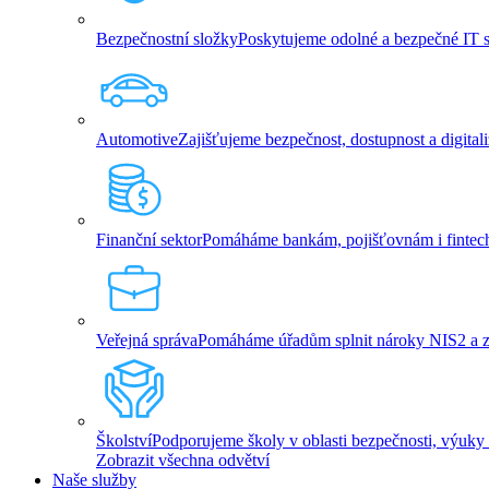
Bezpečnostní složky
Poskytujeme odolné a bezpečné IT slu
Automotive
Zajišťujeme bezpečnost, dostupnost a digita
Finanční sektor
Pomáháme bankám, pojišťovnám i fintech 
Veřejná správa
Pomáháme úřadům splnit nároky NIS2 a zaji
Školství
Podporujeme školy v oblasti bezpečnosti, výuky 
Zobrazit všechna odvětví
Naše služby