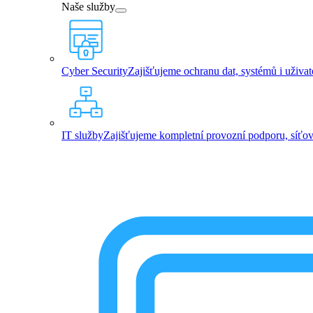
Naše služby
Cyber Security
Zajišťujeme ochranu dat, systémů i uživa
IT služby
Zajišťujeme kompletní provozní podporu, síťovou