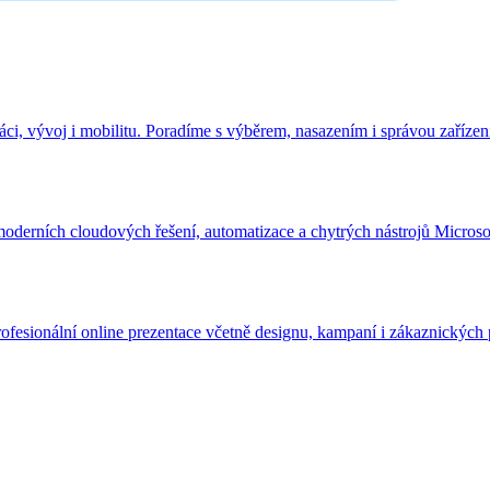
i, vývoj i mobilitu. Poradíme s výběrem, nasazením i správou zařízen
derních cloudových řešení, automatizace a chytrých nástrojů Microso
fesionální online prezentace včetně designu, kampaní i zákaznických 