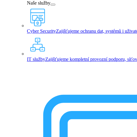
Naše služby
Cyber Security
Zajišťujeme ochranu dat, systémů i uživa
IT služby
Zajišťujeme kompletní provozní podporu, síťovou