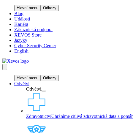
Hlavní menu
Odkazy
Blog
Události
Kariéra
Zákaznická podpora
XEVOS Store
Jazyky
Cyber Security Center
English
Hlavní menu
Odkazy
Odvětví
Odvětví
Zdravotnictví
Chráníme citlivá zdravotnická data a pomáh