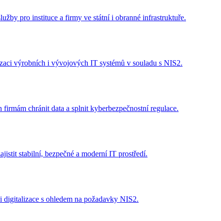
žby pro instituce a firmy ve státní i obranné infrastruktuře.
lizaci výrobních i vývojových IT systémů v souladu s NIS2.
firmám chránit data a splnit kyberbezpečnostní regulace.
stit stabilní, bezpečné a moderní IT prostředí.
i digitalizace s ohledem na požadavky NIS2.