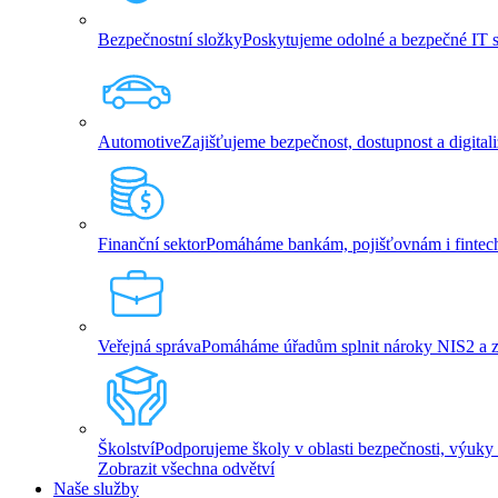
Bezpečnostní složky
Poskytujeme odolné a bezpečné IT slu
Automotive
Zajišťujeme bezpečnost, dostupnost a digita
Finanční sektor
Pomáháme bankám, pojišťovnám i fintech 
Veřejná správa
Pomáháme úřadům splnit nároky NIS2 a zaji
Školství
Podporujeme školy v oblasti bezpečnosti, výuky 
Zobrazit všechna odvětví
Naše služby