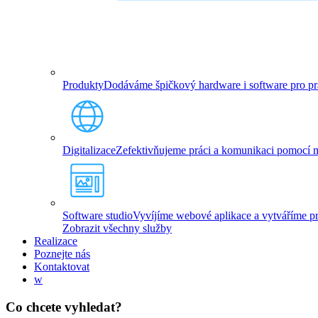
Produkty
Dodáváme špičkový hardware i software pro prác
Digitalizace
Zefektivňujeme práci a komunikaci pomocí mo
Software studio
Vyvíjíme webové aplikace a vytváříme pro
Zobrazit všechny služby
Realizace
Poznejte nás
Kontaktovat
w
Co chcete vyhledat?