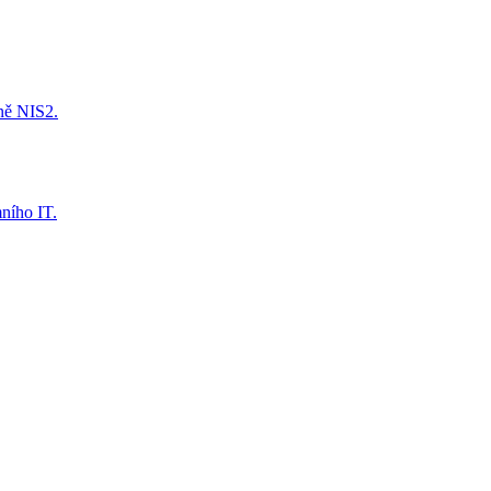
tně NIS2.
mního IT.