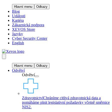
Hlavní menu
Odkazy
Blog
Události
Kariéra
Zákaznická podpora
XEVOS Store
Jazyky
Cyber Security Center
English
Hlavní menu
Odkazy
Odvětví
Odvětví
Zdravotnictví
Chráníme citlivá zdravotnická data a
pomáháme plnit legislativní požadavky včetně směrnice
NIS2.