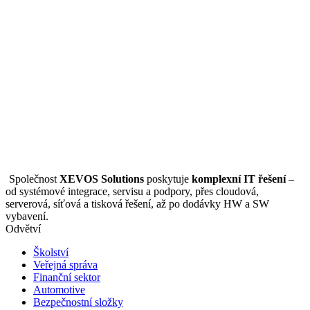
Společnost
XEVOS Solutions
poskytuje
komplexní IT řešení
–
od systémové integrace, servisu a podpory, přes cloudová,
serverová, síťová a tisková řešení, až po dodávky HW a SW
vybavení.
Odvětví
Školství
Veřejná správa
Finanční sektor
Automotive
Bezpečnostní složky