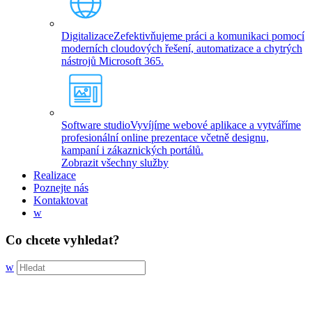
Digitalizace
Zefektivňujeme práci a komunikaci pomocí
moderních cloudových řešení, automatizace a chytrých
nástrojů Microsoft 365.
Software studio
Vyvíjíme webové aplikace a vytváříme
profesionální online prezentace včetně designu,
kampaní i zákaznických portálů.
Zobrazit všechny služby
Realizace
Poznejte nás
Kontaktovat
w
Co chcete vyhledat?
w