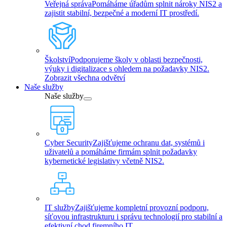
Veřejná správa
Pomáháme úřadům splnit nároky NIS2 a
zajistit stabilní, bezpečné a moderní IT prostředí.
Školství
Podporujeme školy v oblasti bezpečnosti,
výuky i digitalizace s ohledem na požadavky NIS2.
Zobrazit všechna odvětví
Naše služby
Naše služby
Cyber Security
Zajišťujeme ochranu dat, systémů i
uživatelů a pomáháme firmám splnit požadavky
kybernetické legislativy včetně NIS2.
IT služby
Zajišťujeme kompletní provozní podporu,
síťovou infrastrukturu i správu technologií pro stabilní a
efektivní chod firemního IT.