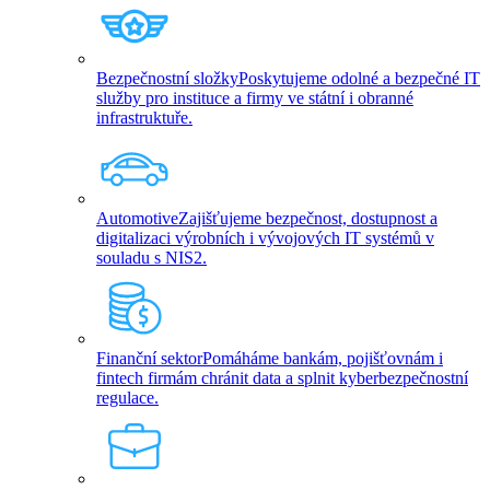
Bezpečnostní složky
Poskytujeme odolné a bezpečné IT
služby pro instituce a firmy ve státní i obranné
infrastruktuře.
Automotive
Zajišťujeme bezpečnost, dostupnost a
digitalizaci výrobních i vývojových IT systémů v
souladu s NIS2.
Finanční sektor
Pomáháme bankám, pojišťovnám i
fintech firmám chránit data a splnit kyberbezpečnostní
regulace.