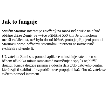
Jak to funguje
Systém Starlink Internet je založený na množství družic na nízké
oběžné dráze Země, ve výšce přibližně 550 km. Je to mnohem
menší vzdálenost, než bylo dosud běžné, proto je připojení pomocí
Starlinku oproti běžnému satelitnímu internetu nesrovnatelně
rychlejší a plynulejší.
Uživatel na Zemi si s pomocí aplikace nainstaluje satelit, ten se
během několika minut samostatně nasměruje a spojí s nejbližší
družicí. Každá družice přijímá a odesílá data z/do datového centra,
které zajistí stabilní a bezproblémové propojení každého uživatele se
světem pomocí internetu.