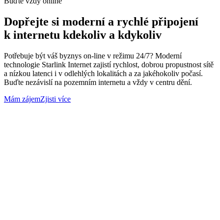
Buďte vždy online
Dopřejte si moderní a rychlé připojení
k internetu kdekoliv a kdykoliv
Potřebuje být váš byznys on-line v režimu 24/7? Moderní
technologie Starlink Internet zajistí rychlost, dobrou propustnost sítě
a nízkou latenci i v odlehlých lokalitách a za jakéhokoliv počasí.
Buďte nezávislí na pozemním internetu a vždy v centru dění.
Mám zájem
Zjisti více