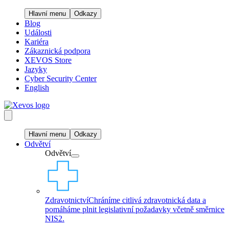
Hlavní menu
Odkazy
Blog
Události
Kariéra
Zákaznická podpora
XEVOS Store
Jazyky
Cyber Security Center
English
Hlavní menu
Odkazy
Odvětví
Odvětví
Zdravotnictví
Chráníme citlivá zdravotnická data a
pomáháme plnit legislativní požadavky včetně směrnice
NIS2.