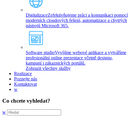
Digitalizace
Zefektivňujeme práci a komunikaci pomocí
moderních cloudových řešení, automatizace a chytrých
nástrojů Microsoft 365.
Software studio
Vyvíjíme webové aplikace a vytváříme
profesionální online prezentace včetně designu,
kampaní i zákaznických portálů.
Zobrazit všechny služby
Realizace
Poznejte nás
Kontaktovat
w
Co chcete vyhledat?
w