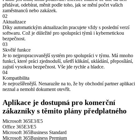
přidávat, odebírat, měnit podle toho, jak se mění počet vašich
zaměstnanců nebo zakázek.
02
Aktualizace
Díky automatickým aktualizacím pracujete vždy s poslední verzí
softwaru. Což je důležité pro spolupráci týmů i kybernetickou
bezpečnost.
03
Skvělé funkce
Je to nejpropracovanější systém pro spolupráci v týmu. Má mnoho
funkcí, které práci zjednoduší, ušetří klikání, ukládání, přeposílání,
zajistí vysokou bezpečnost. Vše jde rychle a hladce.
04
Kompatibilita
Je nejrozšířenější. Nenarazíte na to, že by obchodní partner aplikaci
neznal a nemohl dokument otevřít.
Aplikace je dostupná pro komerční
zákazníky s těmito plány předplatného
Microsoft 365
E3/E5
Office 365
E3/E5
Microsoft 365
Business Standard
Microsoft 365
Business Premium