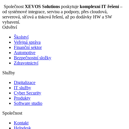
Společnost
XEVOS Solutions
poskytuje
komplexní IT řešení
–
od systémové integrace, servisu a podpory, přes cloudová,
serverová, síťová a tisková řešení, až po dodávky HW a SW
vybavení.
Odvětví
Školství
Veřejná správa
Finanční sektor
Automotive
Bezpečnostní složky
Zdravotnictví
Služby
Digitalizace
IT služby
Cyber Security
Produkty
Software studio
Společnost
Kontakt
Helpdesk