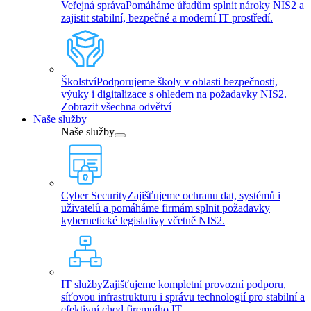
Veřejná správa
Pomáháme úřadům splnit nároky NIS2 a
zajistit stabilní, bezpečné a moderní IT prostředí.
Školství
Podporujeme školy v oblasti bezpečnosti,
výuky i digitalizace s ohledem na požadavky NIS2.
Zobrazit všechna odvětví
Naše služby
Naše služby
Cyber Security
Zajišťujeme ochranu dat, systémů i
uživatelů a pomáháme firmám splnit požadavky
kybernetické legislativy včetně NIS2.
IT služby
Zajišťujeme kompletní provozní podporu,
síťovou infrastrukturu i správu technologií pro stabilní a
efektivní chod firemního IT.