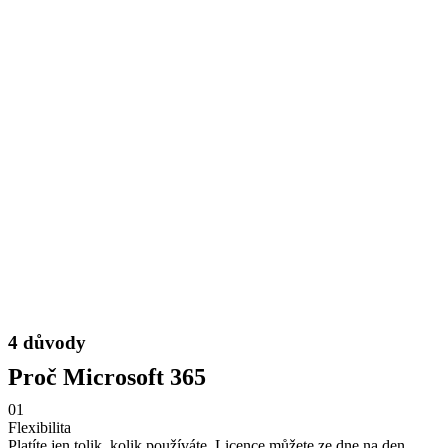
4 důvody
Proč Microsoft 365
01
Flexibilita
Platíte jen tolik, kolik používáte. Licence můžete ze dne na den