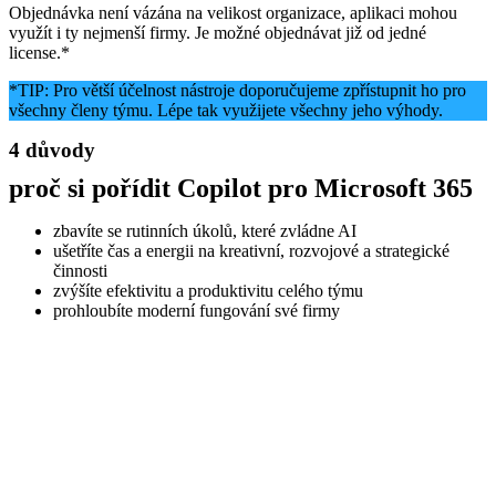
Objednávka není vázána na velikost organizace, aplikaci mohou
využít i ty nejmenší firmy. Je možné objednávat již od jedné
license.*
*TIP: Pro větší účelnost nástroje doporučujeme zpřístupnit ho pro
všechny členy týmu. Lépe tak využijete všechny jeho výhody.
4 důvody
proč si pořídit Copilot pro Microsoft 365
zbavíte se rutinních úkolů, které zvládne AI
ušetříte čas a energii na kreativní, rozvojové a strategické
činnosti
zvýšíte efektivitu a produktivitu celého týmu
prohloubíte moderní fungování své firmy