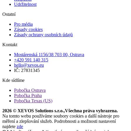
Udržitelnost
Ostatní
Pro média
Zásady cookies
Zásady ochrany osobních údajů
Kontakt
Mostárenská 1156/38 703 00, Ostrava
+420 591 140 315
hello@xevos.eu
IČ: 27831345
Kde sídlíme
Pobočka Ostrava
Pobočka Praha
Pobočka Texas (US)
2026 © XEVOS Solutions s.r.o.
,
Všechna práva vyhrazena.
Na tomto webu používáme soubory cookies a další nástroje pro
měření a zlepšování služeb. Podrobnosti a možnosti nastavení
najdete
zde