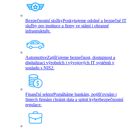
Bezpečnostní složky
Poskytujeme odolné a bezpečné IT
služby pro instituce a firmy ve státní i obranné
infrastruktuře.
Automotive
Zajišťujeme bezpečnost, dostupnost a
digitalizaci výrobních i vývojových IT systémů v
souladu s NIS2.
Finanční sektor
Pomáháme bankám, pojišťovnám i
fintech firmám chránit data a splnit kyberbezpečnostní
regulace.