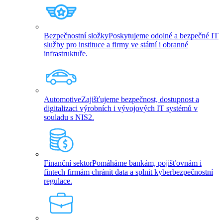
Bezpečnostní složky
Poskytujeme odolné a bezpečné IT
služby pro instituce a firmy ve státní i obranné
infrastruktuře.
Automotive
Zajišťujeme bezpečnost, dostupnost a
digitalizaci výrobních i vývojových IT systémů v
souladu s NIS2.
Finanční sektor
Pomáháme bankám, pojišťovnám i
fintech firmám chránit data a splnit kyberbezpečnostní
regulace.