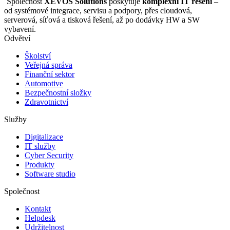
Společnost
XEVOS Solutions
poskytuje
komplexní IT řešení
–
od systémové integrace, servisu a podpory, přes cloudová,
serverová, síťová a tisková řešení, až po dodávky HW a SW
vybavení.
Odvětví
Školství
Veřejná správa
Finanční sektor
Automotive
Bezpečnostní složky
Zdravotnictví
Služby
Digitalizace
IT služby
Cyber Security
Produkty
Software studio
Společnost
Kontakt
Helpdesk
Udržitelnost