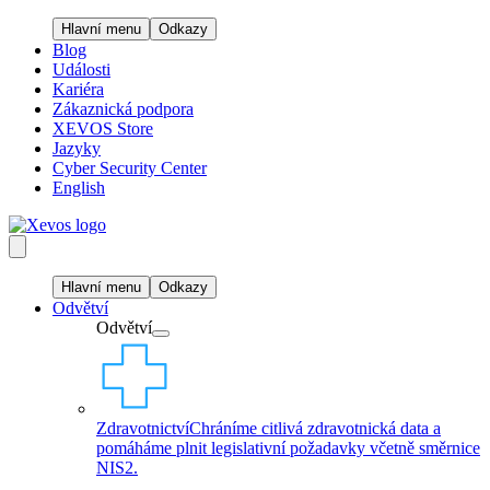
Hlavní menu
Odkazy
Blog
Události
Kariéra
Zákaznická podpora
XEVOS Store
Jazyky
Cyber Security Center
English
Hlavní menu
Odkazy
Odvětví
Odvětví
Zdravotnictví
Chráníme citlivá zdravotnická data a
pomáháme plnit legislativní požadavky včetně směrnice
NIS2.