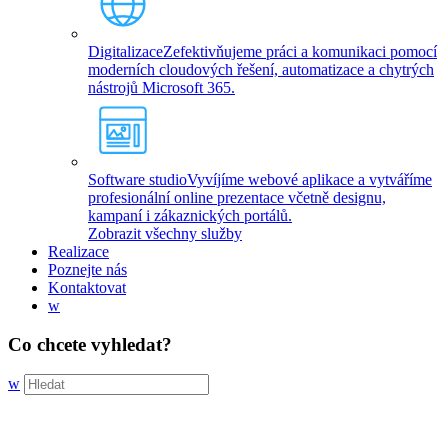
Digitalizace
Zefektivňujeme práci a komunikaci pomocí
moderních cloudových řešení, automatizace a chytrých
nástrojů Microsoft 365.
Software studio
Vyvíjíme webové aplikace a vytváříme
profesionální online prezentace včetně designu,
kampaní i zákaznických portálů.
Zobrazit všechny služby
Realizace
Poznejte nás
Kontaktovat
w
Co chcete vyhledat?
w