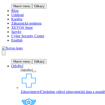
Hlavní menu
Odkazy
Blog
Události
Kariéra
Zákaznická podpora
XEVOS Store
Jazyky
Cyber Security Center
English
Hlavní menu
Odkazy
Odvětví
Odvětví
Zdravotnictví
Chráníme citlivá zdravotnická data a pomáh