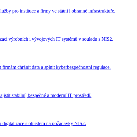
žby pro instituce a firmy ve státní i obranné infrastruktuře.
lizaci výrobních i vývojových IT systémů v souladu s NIS2.
firmám chránit data a splnit kyberbezpečnostní regulace.
stit stabilní, bezpečné a moderní IT prostředí.
i digitalizace s ohledem na požadavky NIS2.