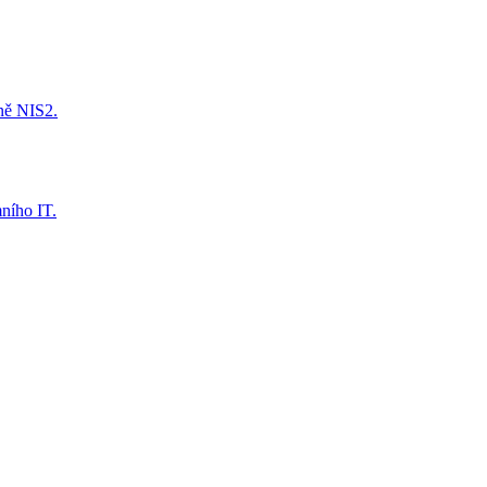
tně NIS2.
mního IT.