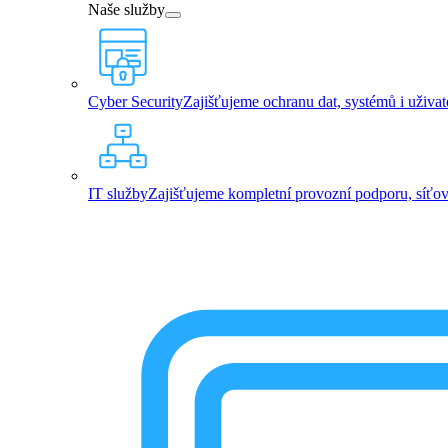
Naše služby
Cyber Security
Zajišťujeme ochranu dat, systémů i uživa
IT služby
Zajišťujeme kompletní provozní podporu, síťovou