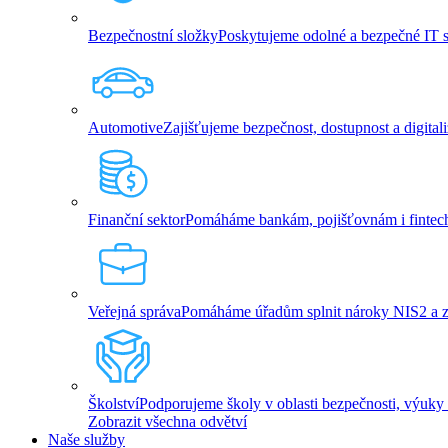
Bezpečnostní složky
Poskytujeme odolné a bezpečné IT slu
Automotive
Zajišťujeme bezpečnost, dostupnost a digita
Finanční sektor
Pomáháme bankám, pojišťovnám i fintech 
Veřejná správa
Pomáháme úřadům splnit nároky NIS2 a zaji
Školství
Podporujeme školy v oblasti bezpečnosti, výuky 
Zobrazit všechna odvětví
Naše služby