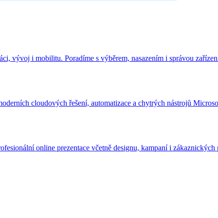
i, vývoj i mobilitu. Poradíme s výběrem, nasazením i správou zařízen
derních cloudových řešení, automatizace a chytrých nástrojů Microso
fesionální online prezentace včetně designu, kampaní i zákaznických 