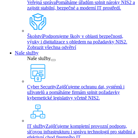
Veřejná správa
Pomáháme úřadům splnit nároky NIS2 a
zajistit stabilní, bezpečné a moderní IT prostředí.
Školství
Podporujeme školy v oblasti bezpečnosti,
výuky i digitalizace s ohledem na požadavky NIS2.
Zobrazit všechna odvětví
Naše služby
Naše služby
Cyber Security
Zajišťujeme ochranu dat, systémů i
uživatelů a pomáháme firmám splnit požadavky
kybernetické legislativy včetně NIS2.
IT služby
Zajišťujeme kompletní provozní podporu,
síťovou infrastrukturu i správu technologií pro stabilní a
efektivní chod firemního IT.