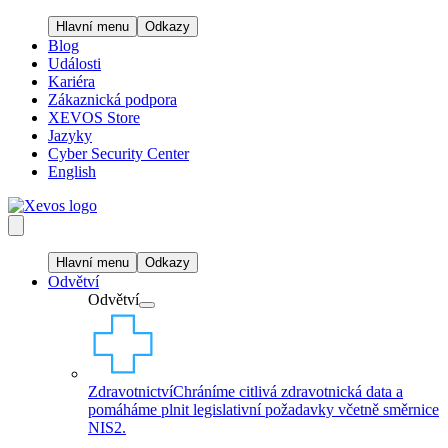
Hlavní menu
Odkazy
Blog
Události
Kariéra
Zákaznická podpora
XEVOS Store
Jazyky
Cyber Security Center
English
Hlavní menu
Odkazy
Odvětví
Odvětví
Zdravotnictví
Chráníme citlivá zdravotnická data a
pomáháme plnit legislativní požadavky včetně směrnice
NIS2.