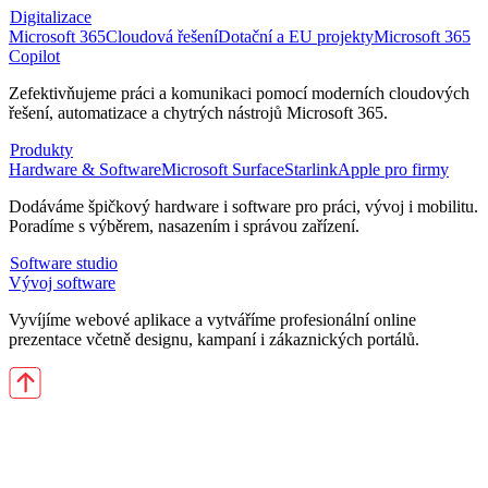
Digitalizace
Microsoft 365
Cloudová řešení
Dotační a EU projekty
Microsoft 365
Copilot
Zefektivňujeme práci a komunikaci pomocí moderních cloudových
řešení, automatizace a chytrých nástrojů Microsoft 365.
Produkty
Hardware & Software
Microsoft Surface
Starlink
Apple pro firmy
Dodáváme špičkový hardware i software pro práci, vývoj i mobilitu.
Poradíme s výběrem, nasazením i správou zařízení.
Software studio
Vývoj software
Vyvíjíme webové aplikace a vytváříme profesionální online
prezentace včetně designu, kampaní i zákaznických portálů.