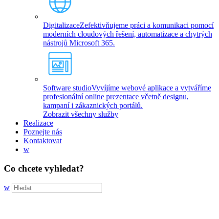
Digitalizace
Zefektivňujeme práci a komunikaci pomocí
moderních cloudových řešení, automatizace a chytrých
nástrojů Microsoft 365.
Software studio
Vyvíjíme webové aplikace a vytváříme
profesionální online prezentace včetně designu,
kampaní i zákaznických portálů.
Zobrazit všechny služby
Realizace
Poznejte nás
Kontaktovat
w
Co chcete vyhledat?
w