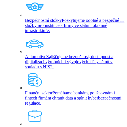
Bezpečnostní složky
Poskytujeme odolné a bezpečné IT
služby pro instituce a firmy ve státní i obranné
infrastruktuře.
Automotive
Zajišťujeme bezpečnost, dostupnost a
digitalizaci výrobních i vývojových IT systémů v
souladu s NIS2.
Finanční sektor
Pomáháme bankám, pojišťovnám i
fintech firmám chránit data a splnit kyberbezpečnostní
regulace.