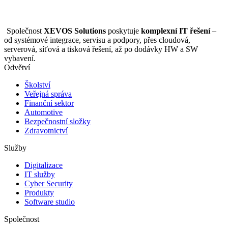
Společnost
XEVOS Solutions
poskytuje
komplexní IT řešení
–
od systémové integrace, servisu a podpory, přes cloudová,
serverová, síťová a tisková řešení, až po dodávky HW a SW
vybavení.
Odvětví
Školství
Veřejná správa
Finanční sektor
Automotive
Bezpečnostní složky
Zdravotnictví
Služby
Digitalizace
IT služby
Cyber Security
Produkty
Software studio
Společnost