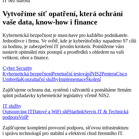
IT bez starostí
Vytvoříme síť opatření, která ochrání
vaše data, know-how i finance
Kybernetická bezpečnost je must-have pro každého podnikatele.
Jednotlivce i firmu. Ve světě, kde je kyberútočníky napadeno 97 cílů
za hodinu, je zabezpečení IT prvním krokem. Pomůžeme vám
nastavit optimální mix postupů a prostředků s ohledem na vaši
velikost, obor a finance.
Cyber Security
Kybernetická bezpečnost
Penetrační testování
NIS2
Pentera
Cisco
Umbrella
Konzultační služby
Implementace
Školení
Zajišťujeme ochranu dat, systémů i uživatelů a pomáháme firmám
splnit požadavky kybernetické legislativy včetně NIS2.
IT služby
Outsourcing IT
Datové a WiFi sítě
Starlink
Servis IT & Technická
podpora
VoIP
Zajišťujeme kompletní provozní podporu, síťovou infrastrukturu
i správu technologií pro stabilní a efektivní chod firemního IT.