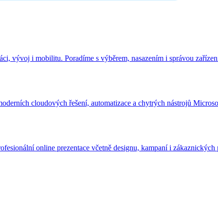
i, vývoj i mobilitu. Poradíme s výběrem, nasazením i správou zařízen
derních cloudových řešení, automatizace a chytrých nástrojů Microso
fesionální online prezentace včetně designu, kampaní i zákaznických 