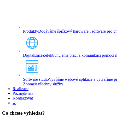
Produkty
Dodáváme špičkový hardware i software pro prác
Digitalizace
Zefektivňujeme práci a komunikaci pomocí mo
Software studio
Vyvíjíme webové aplikace a vytváříme pro
Zobrazit všechny služby
Realizace
Poznejte nás
Kontaktovat
w
Co chcete vyhledat?