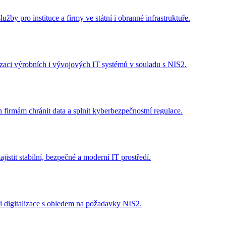
žby pro instituce a firmy ve státní i obranné infrastruktuře.
lizaci výrobních i vývojových IT systémů v souladu s NIS2.
firmám chránit data a splnit kyberbezpečnostní regulace.
stit stabilní, bezpečné a moderní IT prostředí.
i digitalizace s ohledem na požadavky NIS2.