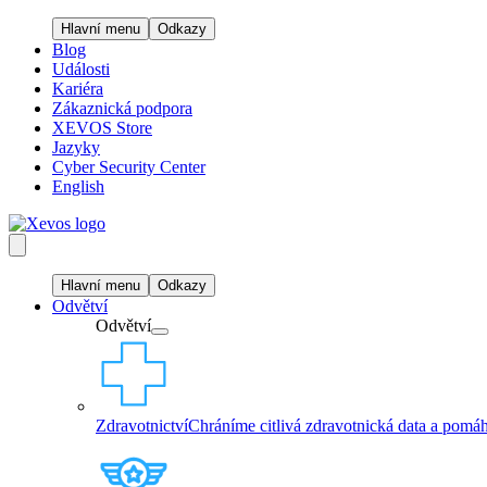
Hlavní menu
Odkazy
Blog
Události
Kariéra
Zákaznická podpora
XEVOS Store
Jazyky
Cyber Security Center
English
Hlavní menu
Odkazy
Odvětví
Odvětví
Zdravotnictví
Chráníme citlivá zdravotnická data a pomáh