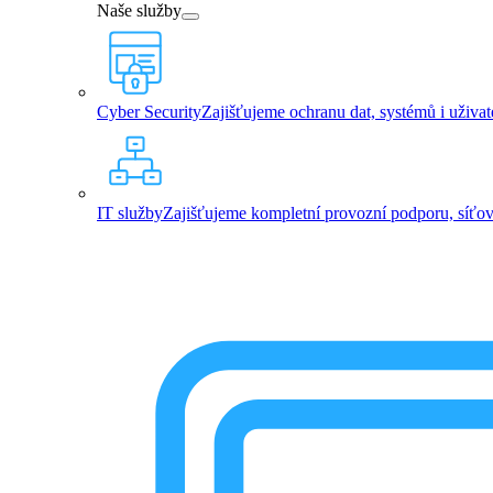
Naše služby
Cyber Security
Zajišťujeme ochranu dat, systémů i uživa
IT služby
Zajišťujeme kompletní provozní podporu, síťovou