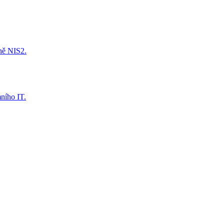
tně NIS2.
mního IT.