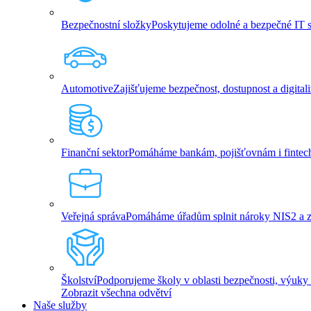
Bezpečnostní složky
Poskytujeme odolné a bezpečné IT slu
Automotive
Zajišťujeme bezpečnost, dostupnost a digita
Finanční sektor
Pomáháme bankám, pojišťovnám i fintech 
Veřejná správa
Pomáháme úřadům splnit nároky NIS2 a zaji
Školství
Podporujeme školy v oblasti bezpečnosti, výuky 
Zobrazit všechna odvětví
Naše služby