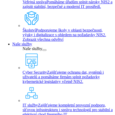
Veřejná správa
Pomáháme úřadům splnit nároky NIS2 a
zajistit stabilní, bezpečné a moderní IT prostředí.
Školství
Podporujeme školy v oblasti bezpečnosti,
výuky i digitalizace s ohledem na požadavky NIS2.
Zobrazit všechna odvětví
Naše služby
Naše služby
Cyber Security
Zajišťujeme ochranu dat, systémů i
uživatelů a pomáháme firmám splnit požadavky
kybernetické legislativy včetně NIS2.
IT služby
Zajišťujeme kompletní provozní podporu,
síťovou infrastrukturu i správu technologií pro stabilní a
efektivní chod firemního IT.