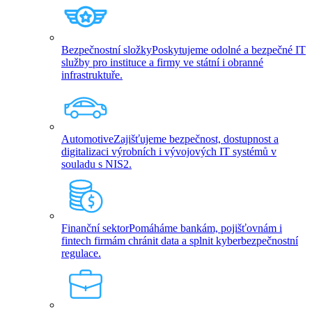
Bezpečnostní složky
Poskytujeme odolné a bezpečné IT
služby pro instituce a firmy ve státní i obranné
infrastruktuře.
Automotive
Zajišťujeme bezpečnost, dostupnost a
digitalizaci výrobních i vývojových IT systémů v
souladu s NIS2.
Finanční sektor
Pomáháme bankám, pojišťovnám i
fintech firmám chránit data a splnit kyberbezpečnostní
regulace.