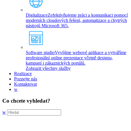
Digitalizace
Zefektivňujeme práci a komunikaci pomocí
moderních cloudových řešení, automatizace a chytrých
nástrojů Microsoft 365.
Software studio
Vyvíjíme webové aplikace a vytváříme
profesionální online prezentace včetně designu,
kampaní i zákaznických portálů.
Zobrazit všechny služby
Realizace
Poznejte nás
Kontaktovat
w
Co chcete vyhledat?
w