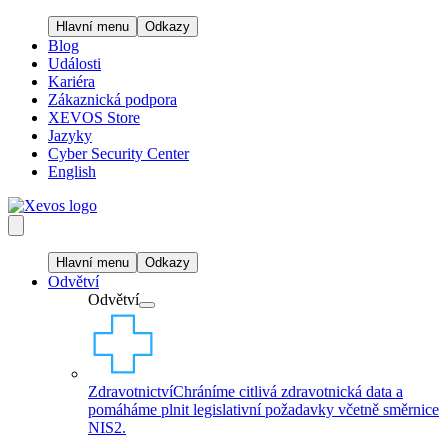
Hlavní menu
Odkazy
Blog
Události
Kariéra
Zákaznická podpora
XEVOS Store
Jazyky
Cyber Security Center
English
Hlavní menu
Odkazy
Odvětví
Odvětví
Zdravotnictví
Chráníme citlivá zdravotnická data a
pomáháme plnit legislativní požadavky včetně směrnice
NIS2.