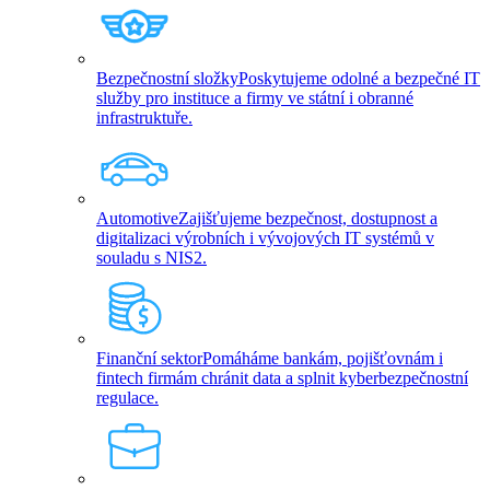
Bezpečnostní složky
Poskytujeme odolné a bezpečné IT
služby pro instituce a firmy ve státní i obranné
infrastruktuře.
Automotive
Zajišťujeme bezpečnost, dostupnost a
digitalizaci výrobních i vývojových IT systémů v
souladu s NIS2.
Finanční sektor
Pomáháme bankám, pojišťovnám i
fintech firmám chránit data a splnit kyberbezpečnostní
regulace.