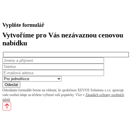
Vyplňte formulář
Vytvoříme pro Vás nezávaznou cenovou
nabídku
Odesláním formuláře berete na vědomí, že společnost XEVOS Solutions s.r.o. zpracuje
vaše osobní údaje za účelem vyřízení vaší poptávky. Více v
Zásadách ochrany osobních
údajů
.