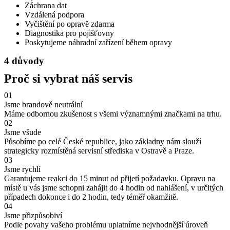
Záchrana dat
Vzdálená podpora
Vyčištění po opravě zdarma
Diagnostika pro pojišťovny
Poskytujeme náhradní zařízení během opravy
4 důvody
Proč si vybrat náš servis
01
Jsme brandově neutrální
Máme odbornou zkušenost s všemi významnými značkami na trhu.
02
Jsme všude
Působíme po celé České republice, jako základny nám slouží
strategicky rozmístěná servisní střediska v Ostravě a Praze.
03
Jsme rychlí
Garantujeme reakci do 15 minut od přijetí požadavku. Opravu na
místě u vás jsme schopni zahájit do 4 hodin od nahlášení, v určitých
případech dokonce i do 2 hodin, tedy téměř okamžitě.
04
Jsme přizpůsobiví
Podle povahy vašeho problému uplatníme nejvhodnější úroveň