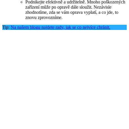
Podnikejte efektivně a udržitelně. Mnoho poškozených
zařízení může po opravě dále sloužit. Nezávisle
zhodnotíme, zda se vám oprava vyplatí, a co jde, to
znovu zprovozníme.
Tip:
Na našem blogu najdete rady, jak se co nejvíce chránit.