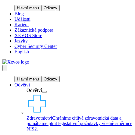
Hlavní menu
Odkazy
Blog
Události
Kariéra
Zákaznická podpora
XEVOS Store
Jazyky
Cyber Security Center
English
Hlavní menu
Odkazy
Odvětví
Odvětví
Zdravotnictví
Chráníme citlivá zdravotnická data a
pomáháme plnit legislativní požadavky včetně směrnice
NIS2.