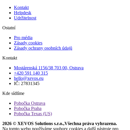
Kontakt
Helpdesk
Udržitelnost
Ostatní
Pro média
Zásady cookies
Zásady ochrany osobních údajů
Kontakt
Mostárenská 1156/38 703 00, Ostrava
+420 591 140 315
hello@xevos.eu
IČ: 27831345
Kde sídlíme
Pobočka Ostrava
Pobočka Praha
Pobočka Texas (US)
2026 © XEVOS Solutions s.r.o.
,
Všechna práva vyhrazena.
Na tomto webu používáme soubory cookies a další nástroje pro