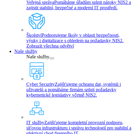
Veřejná správa
Pomáháme úřadům splnit nároky NIS2 a
zajistit stabilní, bezpečné a moderní IT prostředí.
Školství
Podporujeme školy v oblasti bezpečnosti,
výuky i digitalizace s ohledem na požadavky NIS2.
Zobrazit všechna odvětví
Naše služby
Naše služby
Cyber Security
Zajišťujeme ochranu dat, systémů i
uživatelů a pomáháme firmám splnit požadavky
kybernetické legislativy včetně NIS2.
IT služby
Zajišťujeme kompletní provozní podporu,
síťovou infrastrukturu i správu technologií pro stabilní a
efektivní chod firemního IT.