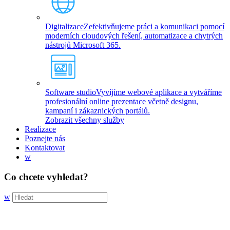
Digitalizace
Zefektivňujeme práci a komunikaci pomocí
moderních cloudových řešení, automatizace a chytrých
nástrojů Microsoft 365.
Software studio
Vyvíjíme webové aplikace a vytváříme
profesionální online prezentace včetně designu,
kampaní i zákaznických portálů.
Zobrazit všechny služby
Realizace
Poznejte nás
Kontaktovat
w
Co chcete vyhledat?
w