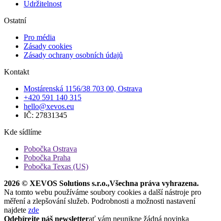
Udržitelnost
Ostatní
Pro média
Zásady cookies
Zásady ochrany osobních údajů
Kontakt
Mostárenská 1156/38 703 00, Ostrava
+420 591 140 315
hello@xevos.eu
IČ: 27831345
Kde sídlíme
Pobočka Ostrava
Pobočka Praha
Pobočka Texas (US)
2026 © XEVOS Solutions s.r.o.
,
Všechna práva vyhrazena.
Na tomto webu používáme soubory cookies a další nástroje pro
měření a zlepšování služeb. Podrobnosti a možnosti nastavení
najdete
zde
Odebírejte náš newsletter
ať vám neunikne žádná novinka