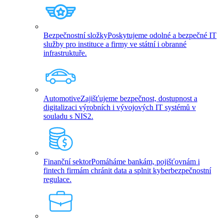
Bezpečnostní složky
Poskytujeme odolné a bezpečné IT
služby pro instituce a firmy ve státní i obranné
infrastruktuře.
Automotive
Zajišťujeme bezpečnost, dostupnost a
digitalizaci výrobních i vývojových IT systémů v
souladu s NIS2.
Finanční sektor
Pomáháme bankám, pojišťovnám i
fintech firmám chránit data a splnit kyberbezpečnostní
regulace.