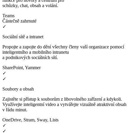
funkce pro hovory a centrum pro
schůzky, chat, obsah a volání.
Teams
Částečně zahrnuté
✓
Sociální sítě a intranet
Propojte a zapojte do dění všechny členy vaší organizace pomocí
inteligentního a mobilního intranetu
a podnikových sociálních sítí.
SharePoint, Yammer
✓
✓
Soubory a obsah
Zajistěte si přístup k souborům z libovolného zařízení a kdykoli.
Využívejte inteligentní video a vytvářejte vizuálně atraktivní obsah
v řádu minut.
OneDrive, Stram, Sway, Lists
✓
✓