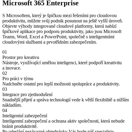
Microsoft 365 Enterprise
S Microsoftem, který je špičkou mezi řešeními pro cloudovou
produktivitu, můžete svůj podnik posunout na ještě vyšší úroveň.
Objevte výhody integrované cloudové platformy, která nabízí
špičkové aplikace pro podporu produktivity, jako jsou Microsoft
Teams, Word, Excel a PowerPoint, společně s inteligentními
cloudovými službami a prvotřídním zabezpečením.
01
Prostor pro kreativu
Nástroje, využívající umělou inteligenci, které podpoří kreativitu
a inovace.
02
Pro práci v týmu
Nadchněte ostatní pro lepší možnosti spolupráce a produktivity.
03
Integrace pro zjednodušení
Snadnější přijetí a správa technologií vede k větší flexibilitě a nižším
nákladům.
04
Inteligentní zabezpečení
Inteligentní zabezpečení a ochrana aktiv společnosti, která nebude
bránit produktivitě.
Po odeslání nezávazné objednávky Vás bude náš specialista