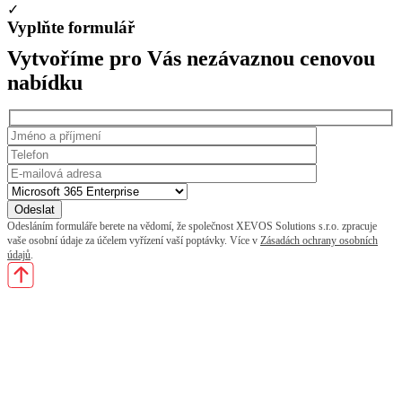
✓
Vyplňte formulář
Vytvoříme pro Vás nezávaznou cenovou
nabídku
Odesláním formuláře berete na vědomí, že společnost XEVOS Solutions s.r.o. zpracuje
vaše osobní údaje za účelem vyřízení vaší poptávky. Více v
Zásadách ochrany osobních
údajů
.