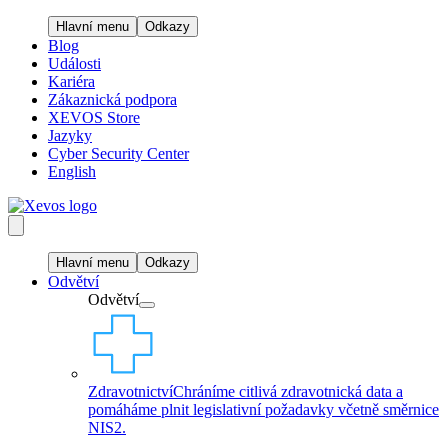
Hlavní menu
Odkazy
Blog
Události
Kariéra
Zákaznická podpora
XEVOS Store
Jazyky
Cyber Security Center
English
Hlavní menu
Odkazy
Odvětví
Odvětví
Zdravotnictví
Chráníme citlivá zdravotnická data a
pomáháme plnit legislativní požadavky včetně směrnice
NIS2.