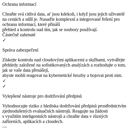
Ochrana informací
Chraňte svá citlivá data, ať jsou kdekoli, i když jsou jejich uživatelé
na cestách a sdílí je. Nasaďte komplexní a integrované řešení pro
ochranu informací, které přináší
přehled a kontrolu nad tím, jak se soubory používají.
Částečně zahrnuté
✓
Správa zabezpečení
Získejte kontrolu nad cloudovými aplikacemi a službami, vytvářejte
přehledy založené na sofistikovaných analýzách a rozhodujte o tom,
jak se vaše data přenášejí,
abyste mohli reagovat na kybernetické hrozby a bojovat proti nim.
✓
✓
Vylepšené nástroje pro dodržování předpisů
Vyhodnocujte riziko z hlediska dodržování předpisů prostřednictvím
zjednodušených evaluačních nástrojů. Reagujte na žádosti
s využitím inteligentních nástrojů a chraňte data v různých
zařízeních, aplikacích a cloudech.
—