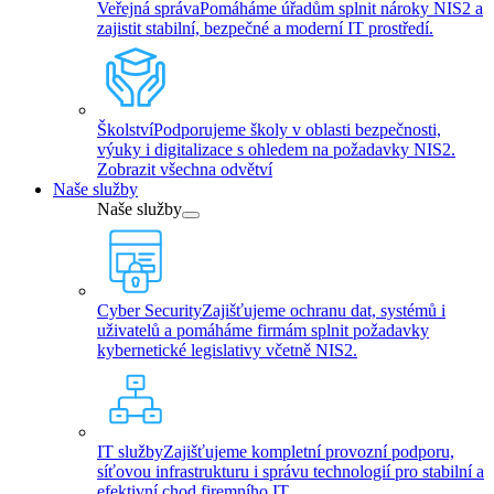
Veřejná správa
Pomáháme úřadům splnit nároky NIS2 a
zajistit stabilní, bezpečné a moderní IT prostředí.
Školství
Podporujeme školy v oblasti bezpečnosti,
výuky i digitalizace s ohledem na požadavky NIS2.
Zobrazit všechna odvětví
Naše služby
Naše služby
Cyber Security
Zajišťujeme ochranu dat, systémů i
uživatelů a pomáháme firmám splnit požadavky
kybernetické legislativy včetně NIS2.
IT služby
Zajišťujeme kompletní provozní podporu,
síťovou infrastrukturu i správu technologií pro stabilní a
efektivní chod firemního IT.