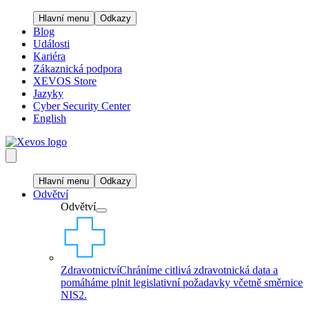
Hlavní menu
Odkazy
Blog
Události
Kariéra
Zákaznická podpora
XEVOS Store
Jazyky
Cyber Security Center
English
Hlavní menu
Odkazy
Odvětví
Odvětví
Zdravotnictví
Chráníme citlivá zdravotnická data a
pomáháme plnit legislativní požadavky včetně směrnice
NIS2.