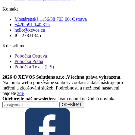
Kontakt
Mostárenská 1156/38 703 00, Ostrava
+420 591 140 315
hello@xevos.eu
IČ: 27831345
Kde sídlíme
Pobočka Ostrava
Pobočka Praha
Pobočka Texas (US)
2026 © XEVOS Solutions s.r.o.
,
Všechna práva vyhrazena.
Na tomto webu používáme soubory cookies a další nástroje pro
měření a zlepšování služeb. Podrobnosti a možnosti nastavení
najdete
zde
Odebírejte náš newsletter
ať vám neunikne žádná novinka