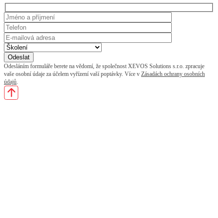
Odesláním formuláře berete na vědomí, že společnost XEVOS Solutions s.r.o. zpracuje
vaše osobní údaje za účelem vyřízení vaší poptávky. Více v
Zásadách ochrany osobních
údajů
.