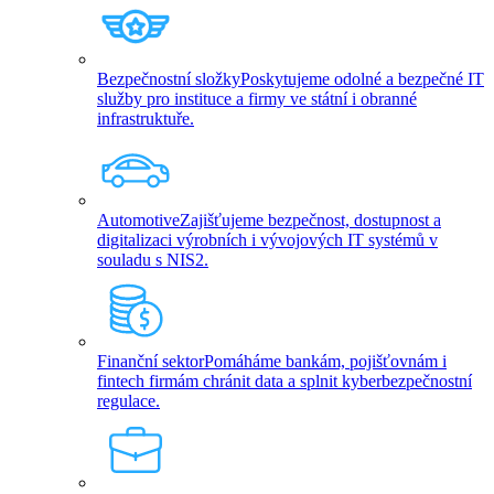
Bezpečnostní složky
Poskytujeme odolné a bezpečné IT
služby pro instituce a firmy ve státní i obranné
infrastruktuře.
Automotive
Zajišťujeme bezpečnost, dostupnost a
digitalizaci výrobních i vývojových IT systémů v
souladu s NIS2.
Finanční sektor
Pomáháme bankám, pojišťovnám i
fintech firmám chránit data a splnit kyberbezpečnostní
regulace.