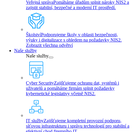
Veřejná správa
Pomáháme úřadům splnit nároky NIS2 a
zajistit stabilní, bezpečné a moderní IT prostředí.
Školství
Podporujeme školy v oblasti bezpečnosti,
výuky i digitalizace s ohledem na požadavky NIS2.
Zobrazit všechna odvětví
Naše služby
Naše služby
Cyber Security
Zajišťujeme ochranu dat, systémů i
uživatelů a pomáháme firmám splnit požadavky
kybernetické legislativy včetně NIS2.
IT služby
Zajišťujeme kompletní provozní podporu,
síťovou infrastrukturu i správu technologií pro stabilní a
efektivní chod firemního IT.