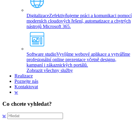
Digitalizace
Zefektivňujeme práci a komunikaci pomocí
moderních cloudových řešení, automatizace a chytrých
nástrojů Microsoft 365.
Software studio
Vyvíjíme webové aplikace a vytváříme
profesionální online prezentace včetně designu,
kampaní i zákaznických portálů.
Zobrazit všechny služby
Realizace
Poznejte nás
Kontaktovat
w
Co chcete vyhledat?
w