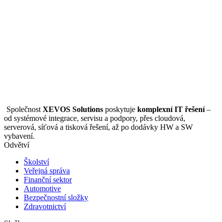
Společnost
XEVOS Solutions
poskytuje
komplexní IT řešení
–
od systémové integrace, servisu a podpory, přes cloudová,
serverová, síťová a tisková řešení, až po dodávky HW a SW
vybavení.
Odvětví
Školství
Veřejná správa
Finanční sektor
Automotive
Bezpečnostní složky
Zdravotnictví