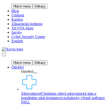
Hlavní menu
Odkazy
Blog
Události
Kariéra
Zákaznická podpora
XEVOS Store
Jazyky
Cyber Security Center
English
Hlavní menu
Odkazy
Odvětví
Odvětví
Zdravotnictví
Chráníme citlivá zdravotnická data a
pomáháme plnit legislativní požadavky včetně směrnice
NIS2.