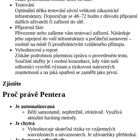
Testování
Optimální délka testování závisí velikosti zákaznické
infrastruktury. Doporučuje se 48–72 hodin z důvodu připojení
dalších uživatelů či zařízení do sítě.
Přípravná fáze
Přivezeme nebo zašleme vám testovací zařízení. Následuje
jeho zapojení do vaší infrastruktury a počáteční nastavení –
osobně na místě či prostřednictvím vzdáleného přístupu.
Vyhodnocení a report
Získáte podrobnou písemnou zprávu o provedeném testu.
Součástí služby je i osobní konzultace, kdy vám naši
odborníci vysvětlí význam a rizikovost nalezených
zranitelností a na jaká opatření se zaměřit jako první.
Zjistěte
Proč právě Pentera
Je automatizovaná
Běží samostatně, nepřetržitě, efektivně. Využívá
aktuální hacking metody.
Je chytrá
Vyhodnocuje skutečná rizika ve vzájemných
souvislostech a návaznostech. Je uživatelsky přehledná.