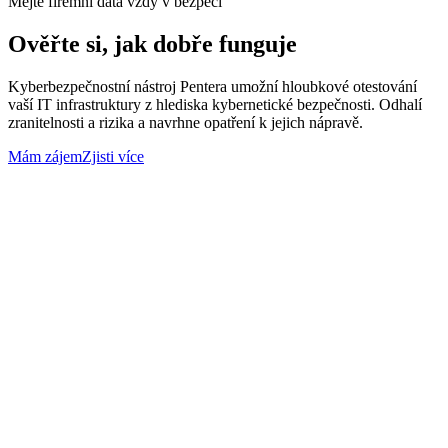
Mějte firemní data vždy v bezpečí
Ověřte si, jak dobře funguje
Kyberbezpečnostní nástroj Pentera umožní hloubkové otestování
vaší IT infrastruktury z hlediska kybernetické bezpečnosti. Odhalí
zranitelnosti a rizika a navrhne opatření k jejich nápravě.
Mám zájem
Zjisti více