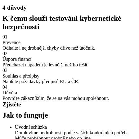
4 důvody
K čemu slouží testování kybernetické
bezpečnosti
01
Prevence
Odhalte i nejdrobnější chyby dříve než útočník.
02
Úspora financí
Předcházet napadení je levnější než ho řešit.
03
Souhlas a předpisy
Naplňte požadavky předpisů EU a ČR.
04
Důvěra
Potvrďte zákazníkům, že se na vás mohou spolehnout.
Zjistěte
Jak to funguje
Úvodní schůzka
Domluvíme podrobnosti podle vašich konkrétních potřeb.
Může proběhnout osobně nebo on-line.