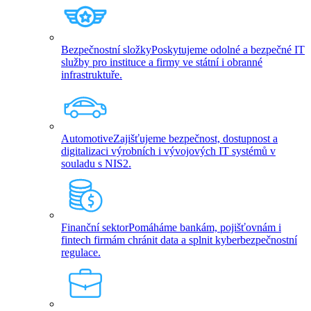
Bezpečnostní složky
Poskytujeme odolné a bezpečné IT
služby pro instituce a firmy ve státní i obranné
infrastruktuře.
Automotive
Zajišťujeme bezpečnost, dostupnost a
digitalizaci výrobních i vývojových IT systémů v
souladu s NIS2.
Finanční sektor
Pomáháme bankám, pojišťovnám i
fintech firmám chránit data a splnit kyberbezpečnostní
regulace.