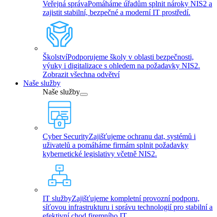
Veřejná správa
Pomáháme úřadům splnit nároky NIS2 a
zajistit stabilní, bezpečné a moderní IT prostředí.
Školství
Podporujeme školy v oblasti bezpečnosti,
výuky i digitalizace s ohledem na požadavky NIS2.
Zobrazit všechna odvětví
Naše služby
Naše služby
Cyber Security
Zajišťujeme ochranu dat, systémů i
uživatelů a pomáháme firmám splnit požadavky
kybernetické legislativy včetně NIS2.
IT služby
Zajišťujeme kompletní provozní podporu,
síťovou infrastrukturu i správu technologií pro stabilní a
efektivní chod firemního IT.