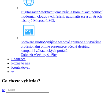
Digitalizace
Zefektivňujeme práci a komunikaci pomocí
moderních cloudových řešení, automatizace a chytrých
nástrojů Microsoft 365.
Software studio
Vyvíjíme webové aplikace a vytváříme
profesionální online prezentace včetně designu,
kampaní i zákaznických portálů.
Zobrazit všechny služby
Realizace
Poznejte nás
Kontaktovat
w
Co chcete vyhledat?
w