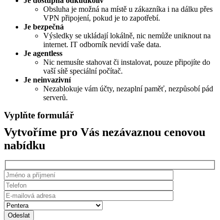
Je dostupná odkudkoliv
Obsluha je možná na místě u zákazníka i na dálku přes
VPN připojení, pokud je to zapotřebí.
Je bezpečná
Výsledky se ukládají lokálně, nic nemůže uniknout na
internet. IT odborník nevidí vaše data.
Je agentless
Nic nemusíte stahovat či instalovat, pouze připojíte do
vaší sítě speciální počítač.
Je neinvazivní
Nezablokuje vám účty, nezaplní paměť, nezpůsobí pád
serverů.
Vyplňte formulář
Vytvoříme pro Vás nezávaznou cenovou
nabídku