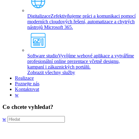
Digitalizace
Zefektivňujeme práci a komunikaci pomocí
moderních cloudových řešení, automatizace a chytrých
nástrojů Microsoft 365.
Software studio
Vyvíjíme webové aplikace a vytváříme
profesionální online prezentace včetně designu,
kampaní i zákaznických portálů.
Zobrazit všechny služby
Realizace
Poznejte nás
Kontaktovat
w
Co chcete vyhledat?
w