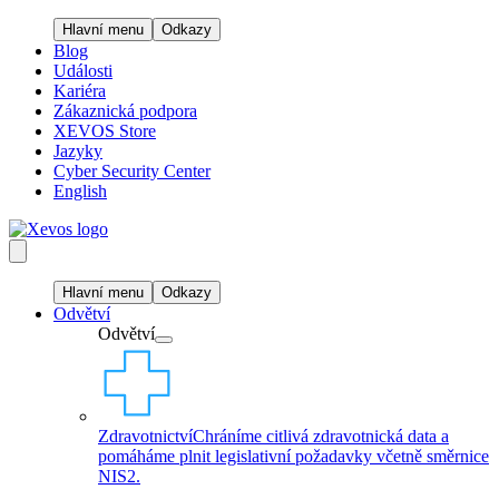
Hlavní menu
Odkazy
Blog
Události
Kariéra
Zákaznická podpora
XEVOS Store
Jazyky
Cyber Security Center
English
Hlavní menu
Odkazy
Odvětví
Odvětví
Zdravotnictví
Chráníme citlivá zdravotnická data a
pomáháme plnit legislativní požadavky včetně směrnice
NIS2.