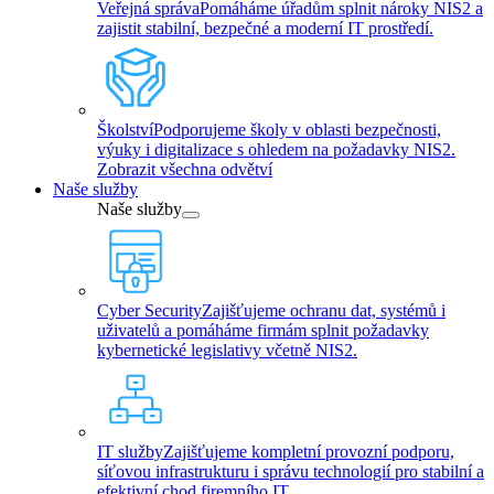
Veřejná správa
Pomáháme úřadům splnit nároky NIS2 a
zajistit stabilní, bezpečné a moderní IT prostředí.
Školství
Podporujeme školy v oblasti bezpečnosti,
výuky i digitalizace s ohledem na požadavky NIS2.
Zobrazit všechna odvětví
Naše služby
Naše služby
Cyber Security
Zajišťujeme ochranu dat, systémů i
uživatelů a pomáháme firmám splnit požadavky
kybernetické legislativy včetně NIS2.
IT služby
Zajišťujeme kompletní provozní podporu,
síťovou infrastrukturu i správu technologií pro stabilní a
efektivní chod firemního IT.