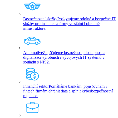
Bezpečnostní složky
Poskytujeme odolné a bezpečné IT
služby pro instituce a firmy ve státní i obranné
infrastruktuře.
Automotive
Zajišťujeme bezpečnost, dostupnost a
digitalizaci výrobních i vývojových IT systémů v
souladu s NIS2.
Finanční sektor
Pomáháme bankám, pojišťovnám i
fintech firmám chránit data a splnit kyberbezpečnostní
regulace.