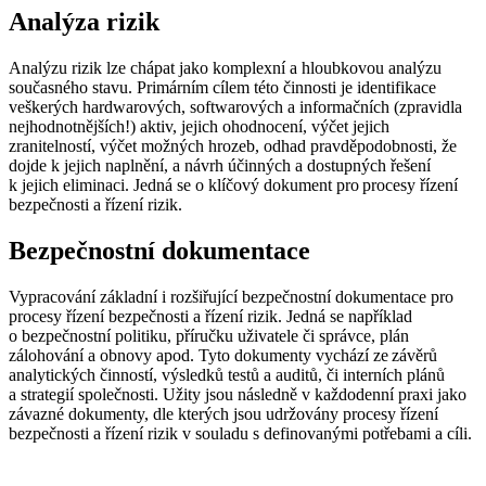
Analýza rizik
Analýzu rizik lze chápat jako komplexní a hloubkovou analýzu
současného stavu. Primárním cílem této činnosti je identifikace
veškerých hardwarových, softwarových a informačních (zpravidla
nejhodnotnějších!) aktiv, jejich ohodnocení, výčet jejich
zranitelností, výčet možných hrozeb, odhad pravděpodobnosti, že
dojde k jejich naplnění, a návrh účinných a dostupných řešení
k jejich eliminaci. Jedná se o klíčový dokument pro procesy řízení
bezpečnosti a řízení rizik.
Bezpečnostní dokumentace
Vypracování základní i rozšiřující bezpečnostní dokumentace pro
procesy řízení bezpečnosti a řízení rizik. Jedná se například
o bezpečnostní politiku, příručku uživatele či správce, plán
zálohování a obnovy apod. Tyto dokumenty vychází ze závěrů
analytických činností, výsledků testů a auditů, či interních plánů
a strategií společnosti. Užity jsou následně v každodenní praxi jako
závazné dokumenty, dle kterých jsou udržovány procesy řízení
bezpečnosti a řízení rizik v souladu s definovanými potřebami a cíli.