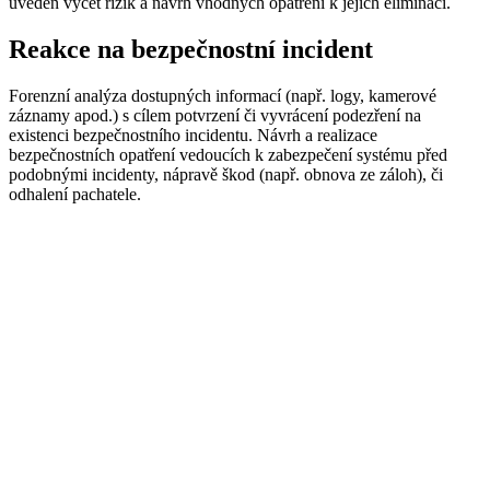
uveden výčet rizik a návrh vhodných opatření k jejich eliminaci.
Reakce na bezpečnostní incident
Forenzní analýza dostupných informací (např. logy, kamerové
záznamy apod.) s cílem potvrzení či vyvrácení podezření na
existenci bezpečnostního incidentu. Návrh a realizace
bezpečnostních opatření vedoucích k zabezpečení systému před
podobnými incidenty, nápravě škod (např. obnova ze záloh), či
odhalení pachatele.